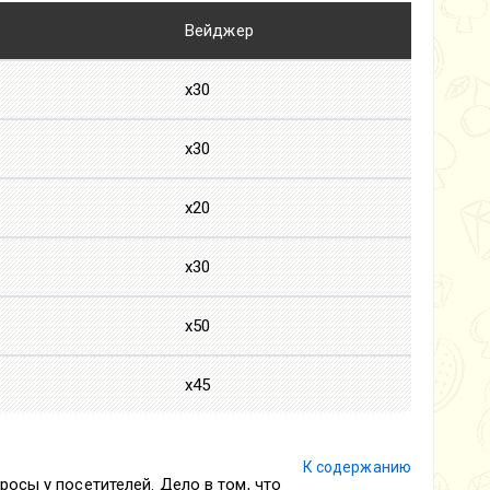
Вейджер
х30
х30
х20
х30
х50
х45
К содержанию
осы у посетителей. Дело в том, что