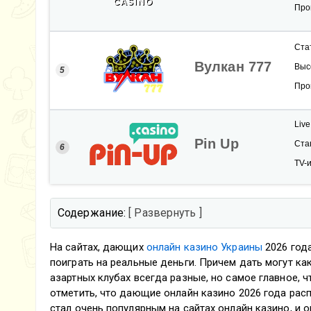
Про
Ста
Вулкан 777
Выс
5
Про
Liv
Pin Up
Ста
6
TV-
Содержание:
[ Развернуть ]
На сайтах, дающих
онлайн казино Украины
2026 года
поиграть на реальные деньги. Причем дать могут как 
азартных клубах всегда разные, но самое главное, ч
отметить, что дающие онлайн казино 2026 года рас
стал очень популярным на сайтах онлайн казино, и о