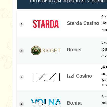
Топ казино для игроков из Украины 
Ста
Starda Casino
Бол
1
Игр
Маг
Riobet
40%
2
Ста
До 
Бон
Izzi Casino
3
Быс
сет
Кри
Волна
Вер
4