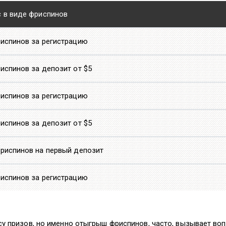
с в виде фриспинов
риспинов за регистрацию
испинов за депозит от $5
риспинов за регистрацию
испинов за депозит от $5
фриспинов на первый депозит
риспинов за регистрацию
у призов, но именно отыгрыш фриспинов, часто, вызывает вопр