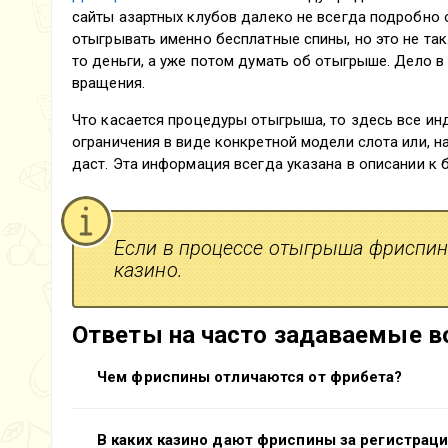
сайты азартных клубов далеко не всегда подробно 
отыгрывать именно бесплатные спины, но это не так
то деньги, а уже потом думать об отыгрыше. Дело 
вращения.
Что касается процедуры отыгрыша, то здесь все ин
ограничения в виде конкретной модели слота или, н
даст. Эта информация всегда указана в описании к 
Если в процессе отыгрыша фриспино
казино.
Ответы на часто задаваемые 
Чем фриспины отличаются от фрибета?
В каких казино дают фриспины за регистрац