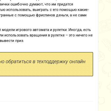
овички ошибочно думают, что им придется
стью использовать, выиграть с его помощью какие-
игранные с помощью фриспинов деньги, а не сами
модели игрового автомата и рулетки. Иногда, есть
и использовать вращения в рулетке – это ничего не
вывести приз.
но обратиться в техподдержку онлайн