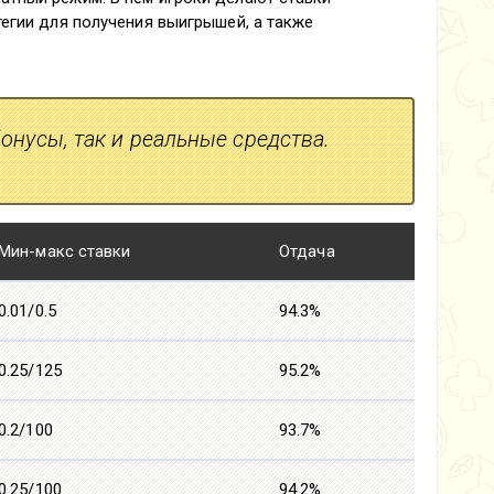
тегии для получения выигрышей, а также
бонусы, так и реальные средства.
Мин-макс ставки
Отдача
0.01/0.5
94.3%
0.25/125
95.2%
0.2/100
93.7%
0.25/100
94.2%