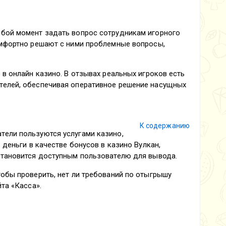
юбой момент задать вопрос сотрудникам игорного
комфортно решают с ними проблемные вопросы,
 в онлайн казино. В отзывах реальных игроков есть
ителей, обеспечивая оперативное решение насущных
К содержанию
тели пользуются услугами казино,
 деньги в качестве бонусов в казино Вулкан,
 становится доступным пользователю для вывода.
тобы проверить, нет ли требований по отыгрышу
та «Касса».