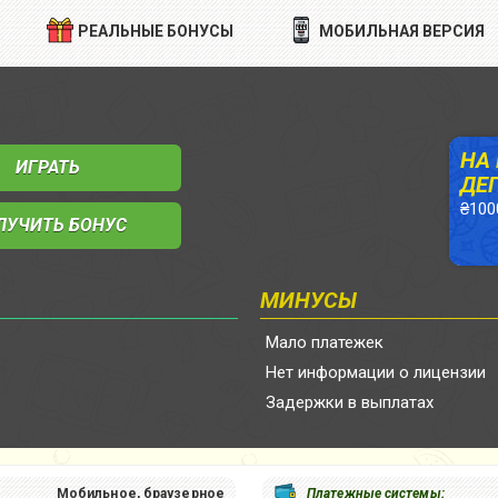
РЕАЛЬНЫЕ БОНУСЫ
МОБИЛЬНАЯ ВЕРСИЯ
НА
ИГРАТЬ
ДЕ
₴100
ЛУЧИТЬ БОНУС
МИНУСЫ
Мало платежек
Нет информации о лицензии
Задержки в выплатах
Мобильное, браузерное
Платежные системы: