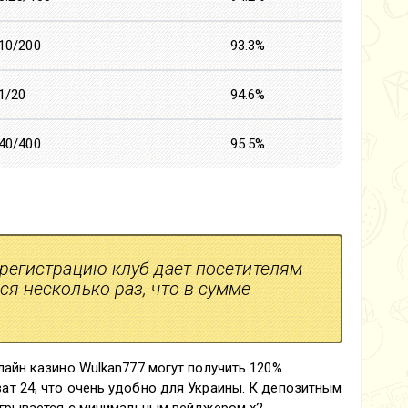
10/200
93.3%
1/20
94.6%
40/400
95.5%
 регистрацию клуб дает посетителям
я несколько раз, что в сумме
лайн казино Wulkan777 могут получить 120%
ат 24, что очень удобно для Украины. К депозитным
ыгрывается с минимальным вейджером х2.