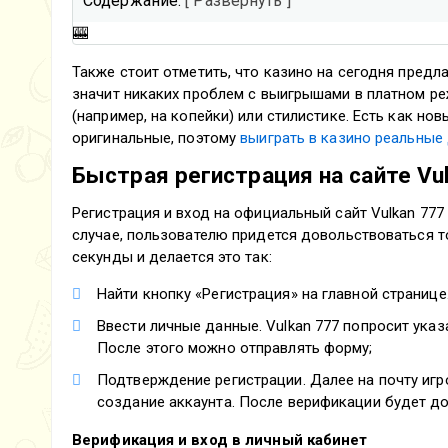
Содержание:
[ Развернуть ]
🎰
Также стоит отметить, что казино на сегодня предл
значит никаких проблем с выигрышами в платном реж
(например, на копейки) или стилистике. Есть как но
оригинальные, поэтому
выиграть в казино реальные
Быстрая регистрация на сайте Vu
Регистрация и вход на официальный сайт Vulkan 77
случае, пользователю придется довольствоваться т
секунды и делается это так:
Найти кнопку «Регистрация» на главной странице
Ввести личные данные. Vulkan 777 попросит указ
После этого можно отправлять форму;
Подтверждение регистрации. Далее на почту игр
создание аккаунта. После верификации будет до
Верификация и вход в личный кабинет