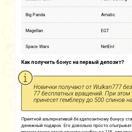
Big Panda
Amatic
Magellan
EGT
Space Wars
NetEnt
Как получить бонус на первый депозит?
Новички получают от Wulkan777 без
77 бесплатных вращений. При этом 
принесет гемблеру до 500 спинов н
Приятной альтернативой бездепозитному бонусу ста
денежный подарок. Его довольно просто отыгрывать
призам также стоит отнести кэшбэк до 11% для про