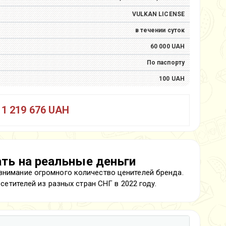
VULKAN LICENSE
в течении суток
60 000 UAH
По паспорту
100 UAH
1 219 676 UAH
ать на реальные деньги
ь внимание огромного количество ценителей бренда.
осетителей из разных стран СНГ в 2022 году.