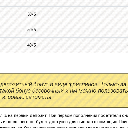
50/5
50/5
40/5
депозитный бонус в виде фриспинов. Только за
такой бонус бессрочный и им можно пользоватьс
а игровые автоматы
л % на первый депозит. При первом пополнении посетители он
 и после чего он будет доступен для вывода с помощью Прив
игравшихся. Он начисляется автоматически раз в неделю и от