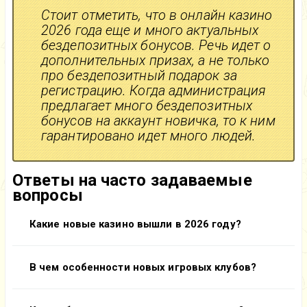
Стоит отметить, что в онлайн казино
2026 года еще и много актуальных
бездепозитных бонусов. Речь идет о
дополнительных призах, а не только
про бездепозитный подарок за
регистрацию. Когда администрация
предлагает много бездепозитных
бонусов на аккаунт новичка, то к ним
гарантировано идет много людей.
Ответы на часто задаваемые
вопросы
Какие новые казино вышли в 2026 году?
В чем особенности новых игровых клубов?