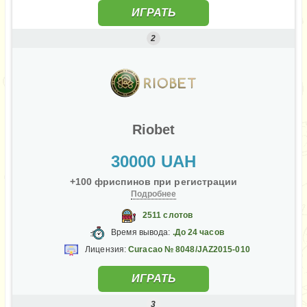
ИГРАТЬ
Способы
ввода:
2
MasterCard
VISA
Riobet
30000 UAH
+100 фриспинов при регистрации
Подробнее
Вейджер:
2511 слотов
Минимальный
Время вывода:
.До 24 часов
депозит:
Лицензия:
Curacao № 8048/JAZ2015-010
ИГРАТЬ
Способы
ввода:
3
Yandex