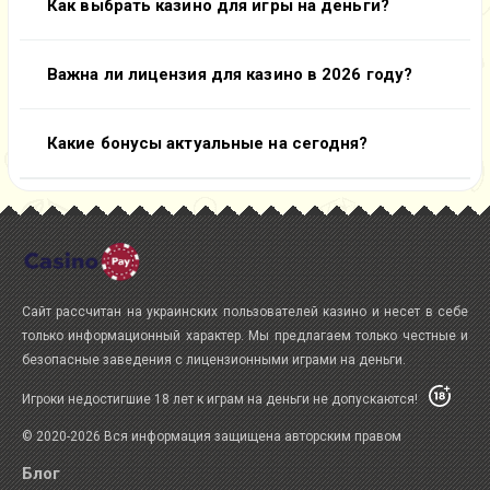
Как выбрать казино для игры на деньги?
Важна ли лицензия для казино в 2026 году?
Какие бонусы актуальные на сегодня?
Сайт рассчитан на украинских пользователей казино и несет в себе
только информационный характер. Мы предлагаем только честные и
безопасные заведения с лицензионными играми на деньги.
Игроки недостигшие 18 лет к играм на деньги не допускаются!
© 2020-2026 Вся информация защищена авторским правом
Блог