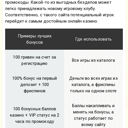
промокоды. Какой-то из выгодных бездепов может
легко принадлежать новому игровому клубу.
Соответственно, с такого сайта потенциальный игрок
перейдет к самым достойным онлайн казино.
Примеры лучших
Где использовать
бонусов
100 гривен на счет за
Все игры из каталога
регистрацию
100% бонус на первый
Деньги во всех играх из
депозит + 100
каталога, а фриспины
фриспинов
только на одном слоте
Баллы накапливать и
100 бонусных баллов
менять на бонусы, а
казино + VIP статус на 2
статус работает по
часа по промокоду
всему сайту