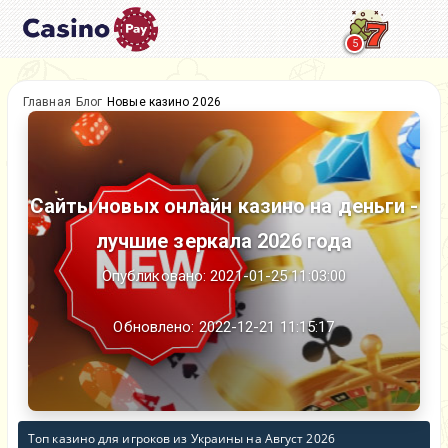
5
Главная
Блог
Новые казино 2026
Сайты новых онлайн казино на деньги -
лучшие зеркала 2026 года
Опубликовано: 2021-01-25 11:03:00
Обновлено: 2022-12-21 11:15:17
Топ казино для игроков из Украины на Август 2026