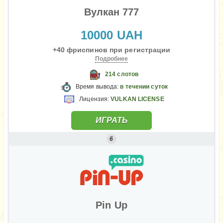
Вулкан 777
10000 UAH
+40 фриспинов при регистрации
Подробнее
Вейджер:
214 слотов
Минимальный
Время вывода:
в течении суток
депозит:
Лицензия:
VULKAN LICENSE
ИГРАТЬ
Способы
ввода:
6
VISA
MasterCard
Privat24
Pin Up