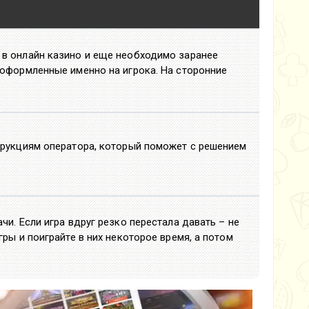
 в онлайн казино и еще необходимо заранее
 оформленные именно на игрока. На сторонние
трукциям оператора, который поможет с решением
чи. Если игра вдруг резко перестала давать – не
гры и поиграйте в них некоторое время, а потом