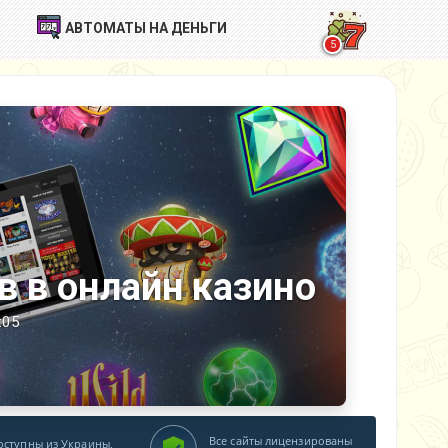
АВТОМАТЫ НА ДЕНЬГИ
5
 в онлайн казино
:05
Все сайты лицензированы
оступны из Украины,