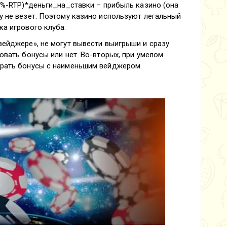
0%-RTP)*деньги_на_ставки – прибыль казино (она
у не везет. Поэтому казино используют легальный
ка игрового клуба.
вейджере», не могут вывести выигрыши и сразу
овать бонусы или нет. Во-вторых, при умелом
ирать бонусы с наименьшим вейджером.