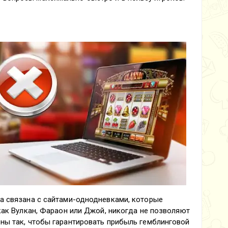
ма связана с сайтами-однодневками, которые
как Вулкан, Фараон или Джой, никогда не позволяют
ены так, чтобы гарантировать прибыль гемблинговой