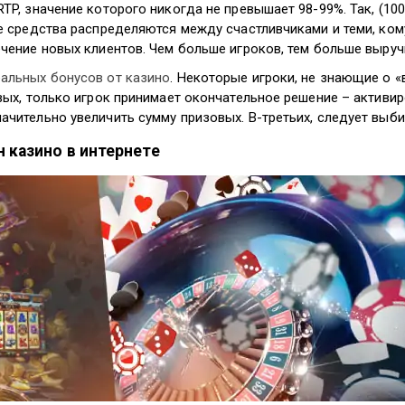
TP, значение которого никогда не превышает 98-99%. Так, (10
е средства распределяются между счастливчиками и теми, ком
чение новых клиентов. Чем больше игроков, тем больше выруч
еальных бонусов от казино
. Некоторые игроки, не знающие о «
вых, только игрок принимает окончательное решение – активир
ачительно увеличить сумму призовых. В-третьих, следует выб
 казино в интернете