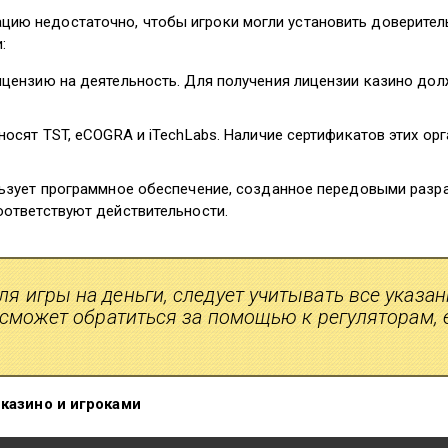
цию недостаточно, чтобы игроки могли установить доверител
:
ицензию на деятельность. Для получения лицензии казино дол
носят TST, eCOGRA и iTechLabs. Наличие сертификатов этих орг
ьзует программное обеспечение, созданное передовыми разраб
оответствуют действительности.
я игры на деньги, следует учитывать все указа
к сможет обратиться за помощью к регуляторам,
казино и игроками