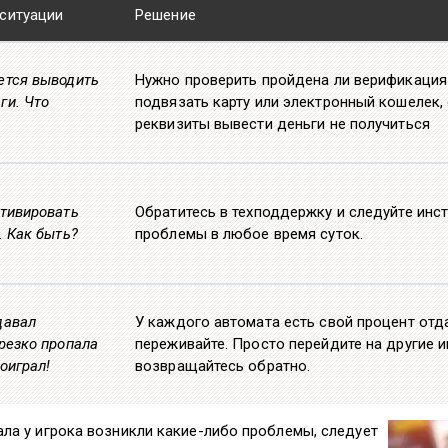
ситуации
Решение
ется выводить
Нужно проверить пройдена ли верификация
ги. Что
подвязать карту или электронный кошелек,
реквизиты вывести деньги не получиться
ктивировать
Обратитесь в техподдержку и следуйте инс
. Как быть?
проблемы в любое время суток.
давал
У каждого автомата есть свой процент отда
резко пропала
переживайте. Просто перейдите на другие и
роиграл!
возвращайтесь обратно.
ала у игрока возникли какие-либо проблемы, следует