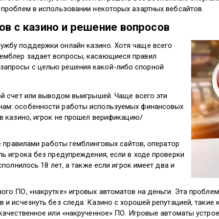
Privat24
т проблем в использовании некоторых азартных вебсайтов.
QIWI
Webmoney
в с казино и решение вопросов
ужбу поддержки онлайн казино. Хотя чаще всего
гемблер задает вопросы, касающиеся правил
запросы с целью решения какой-либо спорной
ой счет или выводом выигрышей. Чаще всего эти
ам: особенности работы используемых финансовых
в казино, игрок не прошел верификацию/
 с правилами работы гемблинговых сайтов, оператор
ь игрока без предупреждения, если в ходе проверки
сполнилось 18 лет, а также если игрок имеет два и
го ПО, «накрутке» игровых автоматов на деньги. Эта пробле
 и исчезнуть без следа. Казино с хорошей репутацией, такие 
качественное или «накрученное» ПО. Игровые автоматы устро