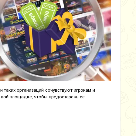
ли таких организаций сочувствуют игрокам и
овой площадке, чтобы предостеречь ее