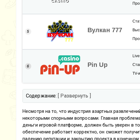
Про
Ста
Вулкан 777
Выс
5
Про
Liv
Pin Up
Ста
6
TV-
Содержание:
[ Развернуть ]
Несмотря на то, что индустрия азартных развлечени
некоторыми спорными вопросами. Главная проблема
деньги игровой платформе, должен быть уверен в то
обеспечение работает корректно, он сможет получи
падению репутации и закрытию проекта в конечном 