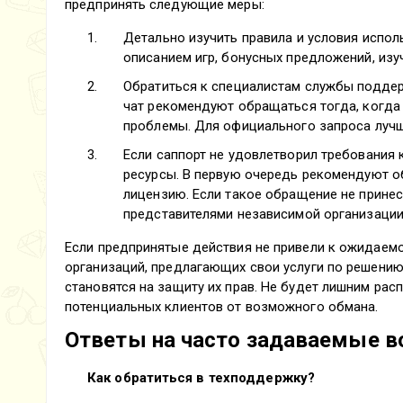
предпринять следующие меры:
Детально изучить правила и условия испол
описанием игр, бонусных предложений, изу
Обратиться к специалистам службы поддержк
чат рекомендуют обращаться тогда, когда
проблемы. Для официального запроса лучш
Если саппорт не удовлетворил требования 
ресурсы. В первую очередь рекомендуют о
лицензию. Если такое обращение не принес
представителями независимой организации
Если предпринятые действия не привели к ожидаемо
организаций, предлагающих свои услуги по решени
становятся на защиту их прав. Не будет лишним ра
потенциальных клиентов от возможного обмана.
Ответы на часто задаваемые 
Как обратиться в техподдержку?